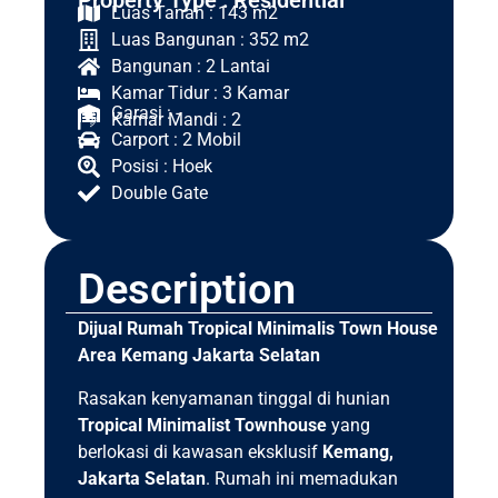
Property Type : Residential
Luas Tanah : 143 m2
Luas Bangunan : 352 m2
Bangunan : 2 Lantai
Kamar Tidur : 3 Kamar
Garasi : -
Kamar Mandi : 2
Carport : 2 Mobil
Posisi : Hoek
Double Gate
Description
Dijual Rumah Tropical Minimalis Town House
Area Kemang Jakarta Selatan
Rasakan kenyamanan tinggal di hunian
Tropical Minimalist Townhouse
yang
berlokasi di kawasan eksklusif
Kemang,
Jakarta Selatan
. Rumah ini memadukan